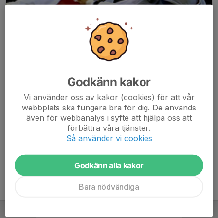
Godkänn kakor
Här hamnar automatiskt de senaste nyheterna på hemsidan. För
Vi använder oss av kakor (cookies) för att vår
att kunna börja administrera hemsidan loggar du in högst upp till
webbplats ska fungera bra för dig. De används
höger.
även för webbanalys i syfte att hjälpa oss att
förbättra våra tjänster.
/Svenskalag.se
Så använder vi cookies
Godkänn alla kakor
Bara nödvändiga