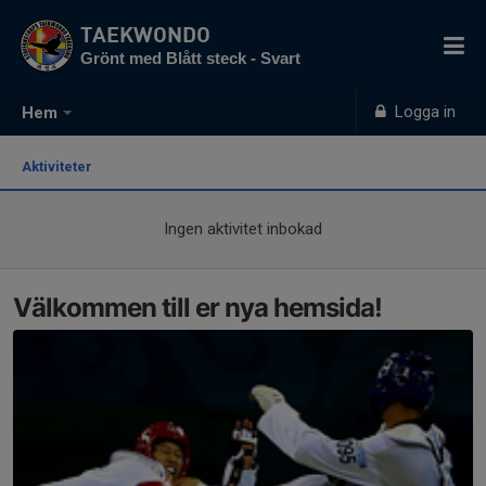
TAEKWONDO
Grönt med Blått steck - Svart
Logga in
Hem
Aktiviteter
Ingen aktivitet inbokad
Välkommen till er nya hemsida!