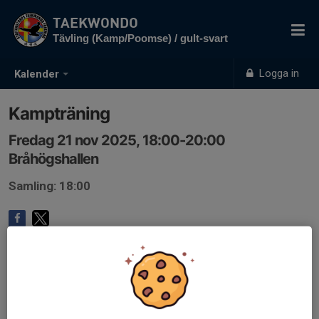
TAEKWONDO
Tävling (Kamp/Poomse) / gult-svart
Logga in
Kalender
Kampträning
Fredag 21 nov 2025, 18:00-20:00
Bråhögshallen
Samling: 18:00