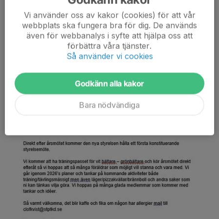
26 feb, 19:00
0 kommentarer
Vi använder oss av kakor (cookies) för att vår
webbplats ska fungera bra för dig. De används
även för webbanalys i syfte att hjälpa oss att
förbättra våra tjänster.
Så använder vi cookies
Godkänn alla kakor
Bara nödvändiga