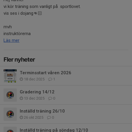
vi kör träning som vanligt på sportlovet.
vis ses i dojang👊🏻
mvh
instruktörerna
Läs mer
Fler nyheter
Terminsstart våren 2026
18 dec 2025
1
Gradering 14/12
13 dec 2025
0
Inställd träning 26/10
26 okt 2025
0
Inställd träning på söndag 12/10