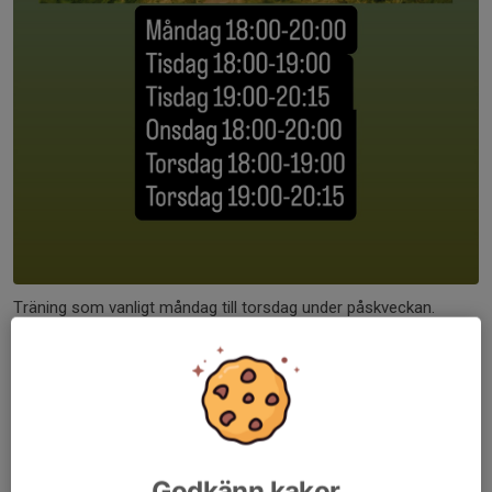
Träning som vanligt måndag till torsdag under påskveckan.
Inställd träning Fredag 3/4, Söndag 5/4, Måndag 6/4.
Läs mer
Årsmöte 2026
Godkänn kakor