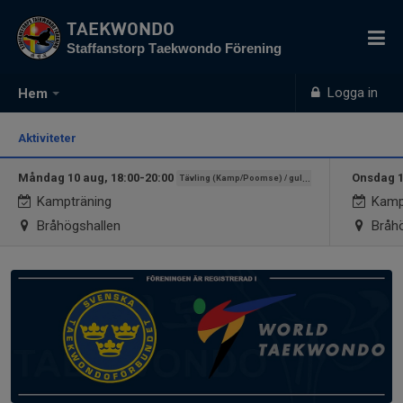
TAEKWONDO
Staffanstorp Taekwondo Förening
Logga in
Hem
Aktiviteter
Måndag 10 aug, 18:00-20:00
Onsdag 1
Tävling (Kamp/Poomse) / gult-svart
Kampträning
Kamp
Bråhögshallen
Bråhö