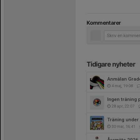
Kommentarer
Tidigare nyheter
Anmälan Grad
4 maj, 19:08
Ingen träning 
28 apr, 22:07
Träning under
30 mar, 16:41
Årsmöte 2026