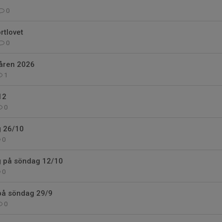
0
rtlovet
0
våren 2026
1
12
0
g 26/10
0
ng på söndag 12/10
0
 på söndag 29/9
0