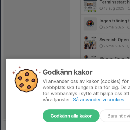
Terminsstart 
13 aug 2025
Ingen träning 
26 maj 2025
Swedish Open
26 maj 2025
Skopje Open 
7 apr 2025
Godkänn kakor
Träning under
Vi använder oss av kakor (cookies) för 
7 apr 2025
webbplats ska fungera bra för dig. De
för webbanalys i syfte att hjälpa oss att
våra tjänster.
Så använder vi cookies
Godkänn alla kakor
Bara nödv
Tjäna pengar till föreningen