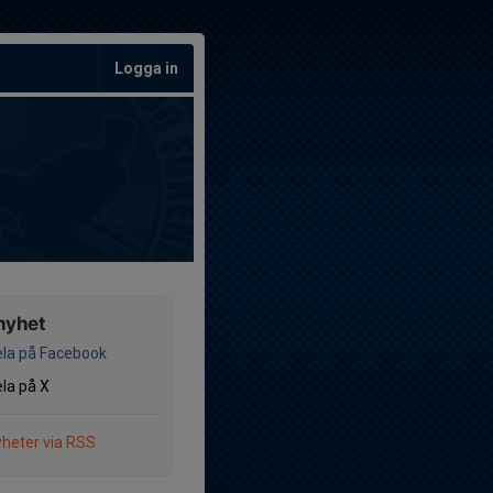
Logga in
nyhet
la på Facebook
la på X
heter via RSS