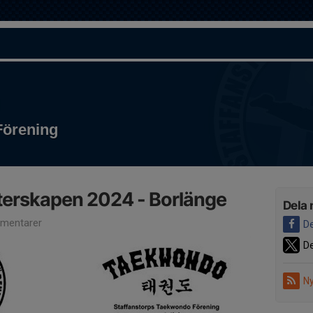
O
Förening
erskapen 2024 - Borlänge
Dela 
mentarer
De
De
Ny