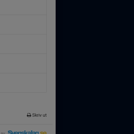
Skriv ut
 av