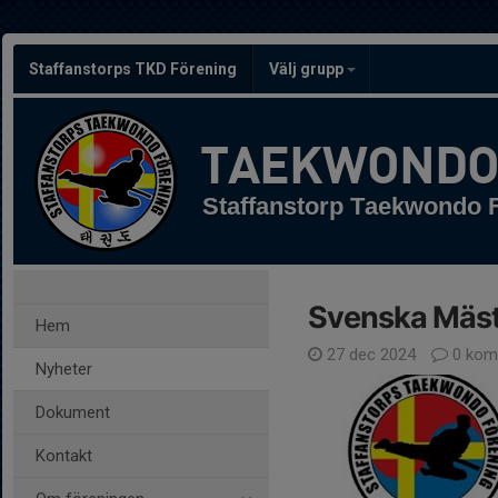
Staffanstorps TKD Förening
Välj grupp
TAEKWOND
Staffanstorp Taekwondo 
Svenska Mäst
Hem
27 dec 2024
0 kom
Nyheter
Dokument
Kontakt