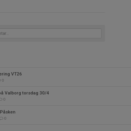
ering VT26
0
på Valborg torsdag 30/4
0
 Påsken
0