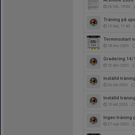
26 feb, 19:00
Träning på spo
15 feb, 11:40
Terminsstart 
18 dec 2025
Gradering 14/
13 dec 2025
Inställd tränin
26 okt 2025
Inställd träni
10 okt 2025
Ingen träning
27 sep 2025